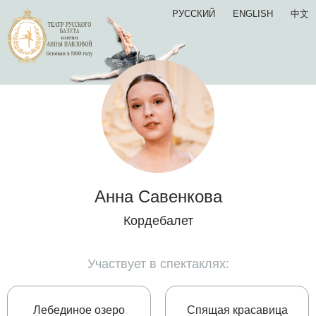
РУССКИЙ
ENGLISH
中文
Анна Савенкова
Кордебалет
Участвует в спектаклях:
Лебединое озеро
Спящая красавица