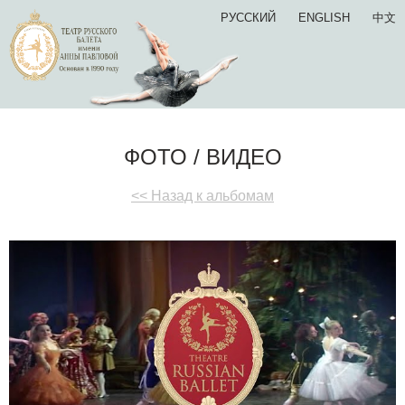
РУССКИЙ
ENGLISH
中文
ФОТО / ВИДЕО
<< Назад к альбомам