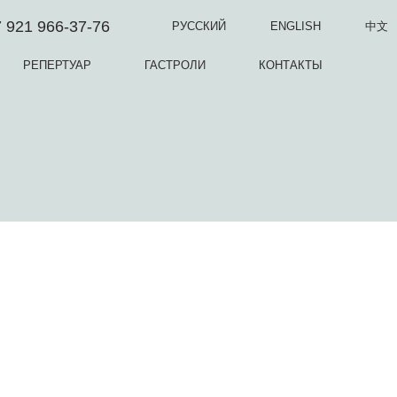
 921 966-37-76
РУССКИЙ
ENGLISH
中文
РЕПЕРТУАР
ГАСТРОЛИ
КОНТАКТЫ