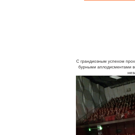
C грандиозным успехом прохо
бурными аплодисментами вст
нез