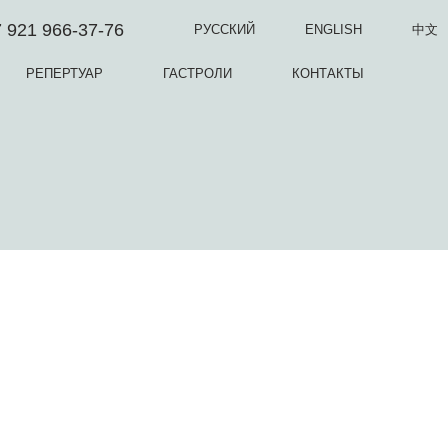
 921 966-37-76
РУССКИЙ
ENGLISH
中文
РЕПЕРТУАР
ГАСТРОЛИ
КОНТАКТЫ