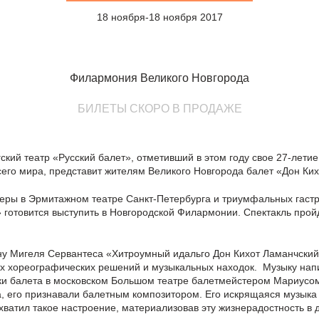
18 ноября-18 ноября 2017
Филармония Великого Новгорода
БИЛЕТЫ СКОРО В ПРОДАЖЕ
кий театр «Русский балет», отметивший в этом году свое 27-лети
его мира, представит жителям Великого Новгорода балет «Дон Ких
ры в Эрмитажном театре Санкт-Петербурга и триумфальных гастр
» готовится выступить в Новгородской Филармонии. Спектакль прой
ну Мигеля Сервантеса «Хитроумный идальго Дон Кихот Ламанчский».
х хореографических решений и музыкальных находок. Музыку нап
ки балета в московском Большом театре балетмейстером Мариусо
а, его признавали балетным композитором. Его искрящаяся музыка
дхватил такое настроение, материализовав эту жизнерадостность в