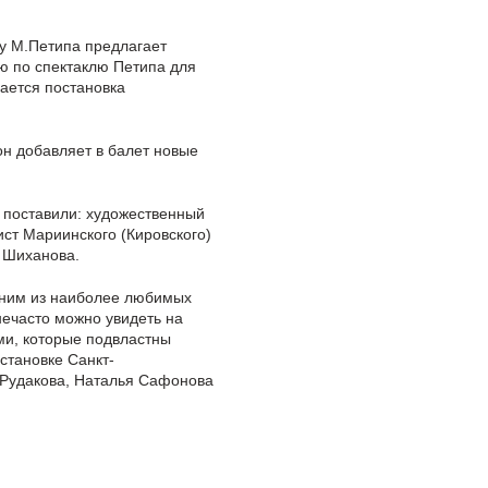
ду М.Петипа предлагает
ю по спектаклю Петипа для
вается постановка
он добавляет в балет новые
 поставили: художественный
ст Мариинского (Кировского)
 Шиханова.
одним из наиболее любимых
нечасто можно увидеть на
ми, которые подвластны
становке Санкт-
а Рудакова, Наталья Сафонова