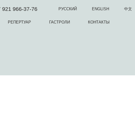
 921 966-37-76
РУССКИЙ
ENGLISH
中文
РЕПЕРТУАР
ГАСТРОЛИ
КОНТАКТЫ