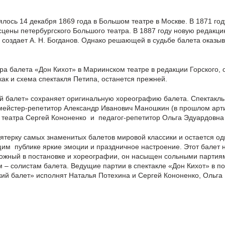
лось 14 декабря 1869 года в Большом театре в Москве. В 1871 го
цены петербургского Большого театра. В 1887 году новую редакци
 создает А. Н. Богданов. Однако решающей в судьбе балета оказы
ра балета «Дон Кихот» в Мариинском театре в редакции Горского, 
как и схема спектакля Петипа, останется прежней.
ий балет» сохраняет оригинальную хореографию балета. Спектакль
тмейстер-репетитор Александр Иванович Маношкин (в прошлом арти
о театра Сергей Кононенко и педагог-репетитор Ольга Эдуардовна
пятерку самых знаменитых балетов мировой классики и остается 
им публике яркие эмоции и праздничное настроение. Этот балет 
ложный в постановке и хореографии, он насыщен сольными партия
– солистам балета. Ведущие партии в спектакле «Дон Кихот» в по
кий балет» исполнят Наталья Потехина и Сергей Кононенко, Ольг