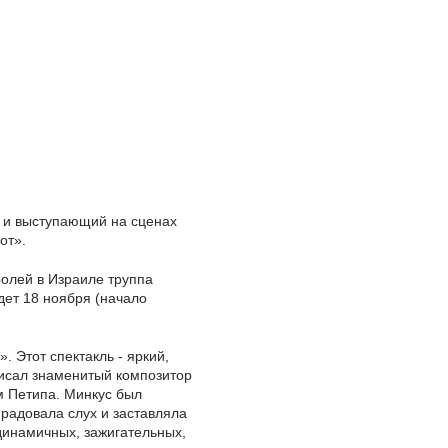
е и выступающий на сценах
от».
олей в Израиле труппа
дет 18 ноября (начало
 Этот спектакль - яркий,
исал знаменитый композитор
м Петипа. Минкус был
 радовала слух и заставляла
 динамичных, зажигательных,