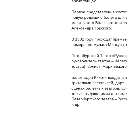
ярких танцах.
Первое представление состоя
новую редакцию балета для с
московского Большого театра
Александра Горского.
В 1902 году проходит премье
номера, но музыка Минкуса, 
Петербургский Театр «Русск
руководитель театра – бале
театра), солист Мариинског
Балет «Дон Кихот» входит в 
зрителями спектаклей, дарящ
сценах балетных театров. С
только выдающимся артистам 
Петербургского театра «Русс
и др.