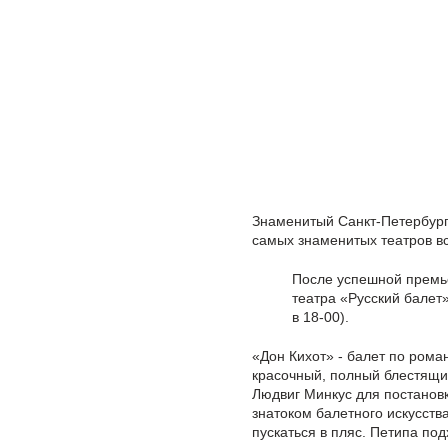
Знаменитый Санкт-Петербургс
самых знаменитых театров вс
После успешной премье
театра «Русский балет
в 18-00).
«Дон Кихот» - балет по рома
красочный, полный блестящи
Людвиг Минкус для постанов
знатоком балетного искусств
пускаться в пляс. Петипа по