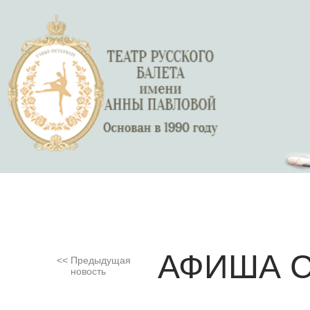
АФИША С
Предыдущая
новость