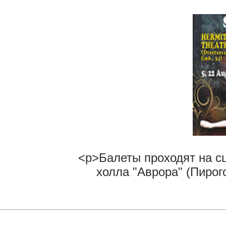
<p>Балеты проходят на сц
холла "Аврора" (Пирого