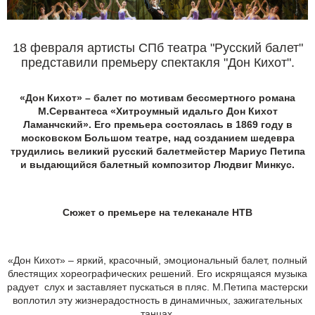
18 февраля артисты СПб театра "Русский балет"
представили премьеру спектакля "Дон Кихот".
«Дон Кихот» – балет по мотивам бессмертного романа
М.Сервантеса «Хитроумный идальго Дон Кихот
Ламанчский». Его премьера состоялась в 1869 году в
московском Большом театре, над созданием шедевра
трудились великий русский балетмейстер Мариус Петипа
и выдающийся балетный композитор Людвиг Минкус.
Сюжет о премьере на телеканале НТВ
«Дон Кихот» – яркий, красочный, эмоциональный балет, полный
блестящих хореографических решений. Его искрящаяся музыка
радует слух и заставляет пускаться в пляс. М.Петипа мастерски
воплотил эту жизнерадостность в динамичных, зажигательных
танцах.