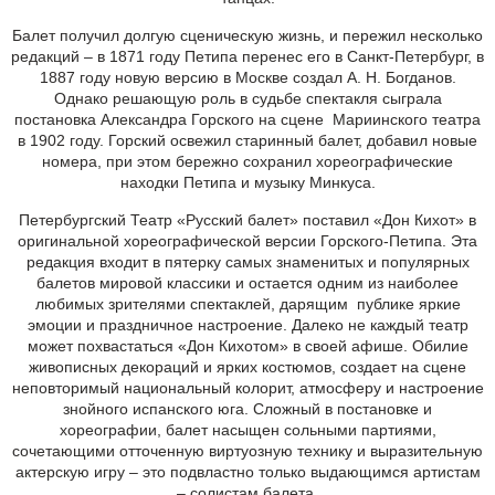
Балет получил долгую сценическую жизнь, и пережил несколько
редакций – в 1871 году Петипа перенес его в Санкт-Петербург, в
1887 году новую версию в Москве создал А. Н. Богданов.
Однако решающую роль в судьбе спектакля сыграла
постановка Александра Горского на сцене Мариинского театра
в 1902 году. Горский освежил старинный балет, добавил новые
номера, при этом бережно сохранил хореографические
находки Петипа и музыку Минкуса.
Петербургский Театр «Русский балет» поставил «Дон Кихот» в
оригинальной хореографической версии Горского-Петипа. Эта
редакция входит в пятерку самых знаменитых и популярных
балетов мировой классики и остается одним из наиболее
любимых зрителями спектаклей, дарящим публике яркие
эмоции и праздничное настроение. Далеко не каждый театр
может похвастаться «Дон Кихотом» в своей афише. Обилие
живописных декораций и ярких костюмов, создает на сцене
неповторимый национальный колорит, атмосферу и настроение
знойного испанского юга. Сложный в постановке и
хореографии, балет насыщен сольными партиями,
сочетающими отточенную виртуозную технику и выразительную
актерскую игру – это подвластно только выдающимся артистам
– солистам балета.