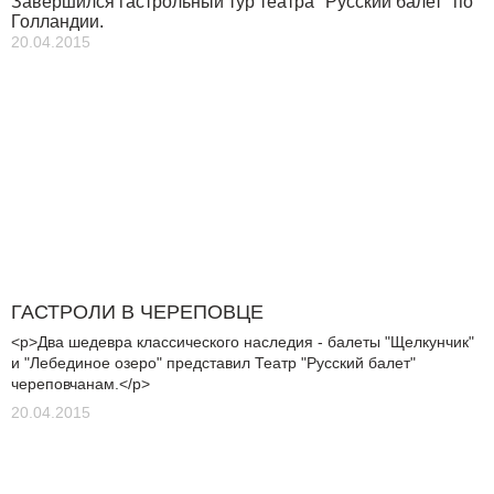
Завершился гастрольный тур театра "Русский балет" по
Голландии.
20.04.2015
ГАСТРОЛИ В ЧЕРЕПОВЦЕ
<p>Два шедевра классического наследия - балеты "Щелкунчик"
и "Лебединое озеро" представил Театр "Русский балет"
череповчанам.</p>
20.04.2015