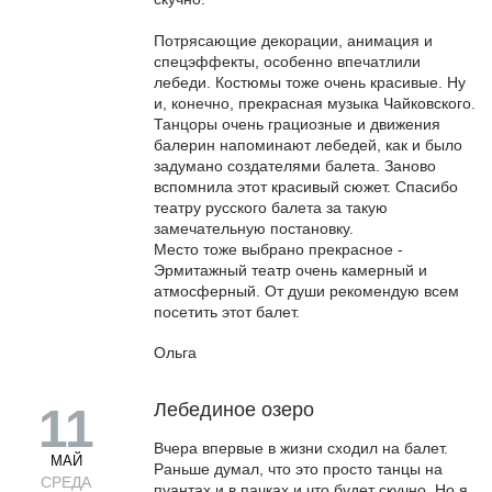
Потрясающие декорации, анимация и
спецэффекты, особенно впечатлили
лебеди. Костюмы тоже очень красивые. Ну
и, конечно, прекрасная музыка Чайковского.
Танцоры очень грациозные и движения
балерин напоминают лебедей, как и было
задумано создателями балета. Заново
вспомнила этот красивый сюжет. Спасибо
театру русского балета за такую
замечательную постановку.
Место тоже выбрано прекрасное -
Эрмитажный театр очень камерный и
атмосферный. От души рекомендую всем
посетить этот балет.
Ольга
Лебединое озеро
11
Вчера впервые в жизни сходил на балет.
МАЙ
Раньше думал, что это просто танцы на
СРЕДА
пуантах и в пачках и что будет скучно. Но я