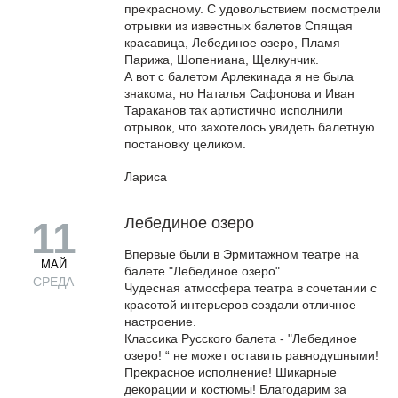
прекрасному. С удовольствием посмотрели
отрывки из известных балетов Спящая
красавица, Лебединое озеро, Пламя
Парижа, Шопениана, Щелкунчик.
А вот с балетом Арлекинада я не была
знакома, но Наталья Сафонова и Иван
Тараканов так артистично исполнили
отрывок, что захотелось увидеть балетную
постановку целиком.
Лариса
Лебединое озеро
11
Впервые были в Эрмитажном театре на
МАЙ
балете "Лебединое озеро".
СРЕДА
Чудесная атмосфера театра в сочетании с
красотой интерьеров создали отличное
настроение.
Классика Русского балета - "Лебединое
озеро! “ не может оставить равнодушными!
Прекрасное исполнение! Шикарные
декорации и костюмы! Благодарим за