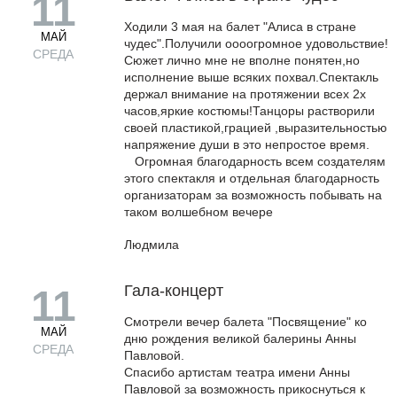
11
Ходили 3 мая на балет "Алиса в стране
МАЙ
чудес".Получили оооогромное удовольствие!
СРЕДА
Сюжет лично мне не вполне понятен,но
исполнение выше всяких похвал.Спектакль
держал внимание на протяжении всех 2х
часов,яркие костюмы!Танцоры растворили
своей пластикой,грацией ,выразительностью
напряжение души в это непростое время.
Огромная благодарность всем создателям
этого спектакля и отдельная благодарность
организаторам за возможность побывать на
таком волшебном вечере
Людмила
Гала-концерт
11
Cмотрели вечер балета "Посвящение" ко
МАЙ
дню рождения великой балерины Анны
СРЕДА
Павловой.
Спасибо артистам театра имени Анны
Павловой за возможность прикоснуться к